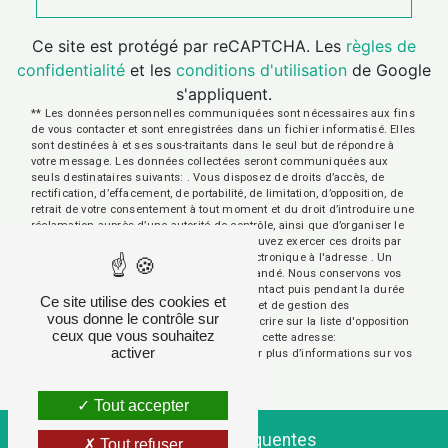
Ce site est protégé par reCAPTCHA. Les
règles de
confidentialité
et les
conditions d'utilisation
de Google
s'appliquent.
** Les données personnelles communiquées sont nécessaires aux fins
de vous contacter et sont enregistrées dans un fichier informatisé. Elles
sont destinées à et ses sous-traitants dans le seul but de répondre à
votre message. Les données collectées seront communiquées aux
seuls destinataires suivants: . Vous disposez de droits d’accès, de
rectification, d’effacement, de portabilité, de limitation, d’opposition, de
retrait de votre consentement à tout moment et du droit d’introduire une
réclamation auprès d’une autorité de contrôle, ainsi que d’organiser le
sort de vos données post-mortem. Vous pouvez exercer ces droits par
voie postale à l'adresse ou par courrier électronique à l'adresse . Un
justificatif d'identité pourra vous être demandé. Nous conservons vos
données pendant la période de prise de contact puis pendant la durée
Ce site utilise des cookies et
de prescription légale aux fins probatoires et de gestion des
vous donne le contrôle sur
contentieux. Vous avez le droit de vous inscrire sur la liste d'opposition
ceux que vous souhaitez
au démarchage téléphonique, disponible à cette adresse:
activer
Bloctel.gouv.fr
. Consultez le site cnil.fr pour plus d’informations sur vos
droits.
Tout accepter
Recherches fréquentes
Tout refuser