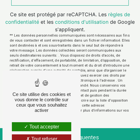
Ce site est protégé par reCAPTCHA. Les
règles de
confidentialité
et les
conditions d'utilisation
de Google
s'appliquent.
** Les données personnelles communiquées sont nécessaires aux fins
de vous contacter et sont enregistrées dans un fichier informatisé. Elles
sont destinées à et ses sous-traitants dans le seul but de répondre à
votre message. Les données collectées seront communiquées aux
seuls destinataires suivants: . Vous disposez de droits d’accès, de
rectification, d’effacement, de portabilité, de limitation, d’opposition, de
retrait de votre consentement à tout moment et du droit d’introduire une
réclamation auprès d’une autorité de contrôle, ainsi que d’organiser le
sort de vos données post-mortem. Vous pouvez exercer ces droits par
voie postale à l'adresse ou par courrier électronique à l'adresse . Un
justificatif d'identité pourra vous être demandé. Nous conservons vos
données pendant la période de prise de contact puis pendant la durée
Ce site utilise des cookies et
de prescription légale aux fins probatoires et de gestion des
vous donne le contrôle sur
contentieux. Vous avez le droit de vous inscrire sur la liste d'opposition
ceux que vous souhaitez
au démarchage téléphonique, disponible à cette adresse:
activer
Bloctel.gouv.fr
. Consultez le site cnil.fr pour plus d’informations sur vos
droits.
Tout accepter
Recherches fréquentes
Tout refuser