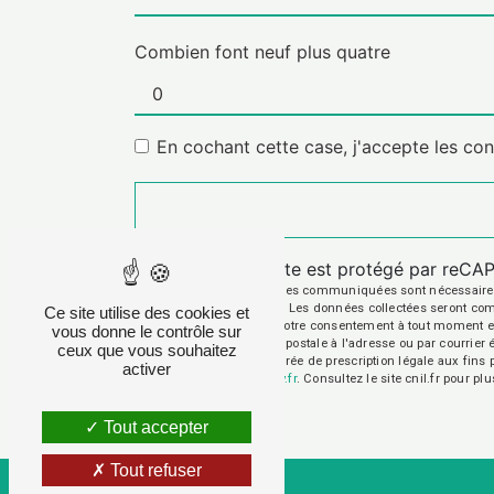
Combien font neuf plus quatre
En cochant cette case, j'accepte les con
Ce site est protégé par reC
** Les données personnelles communiquées sont nécessaires aux
répondre à votre message. Les données collectées seront commun
Ce site utilise des cookies et
d’opposition, de retrait de votre consentement à tout moment e
vous donne le contrôle sur
exercer ces droits par voie postale à l'adresse ou par courrie
ceux que vous souhaitez
contact puis pendant la durée de prescription légale aux fins 
activer
cette adresse:
Bloctel.gouv.fr
. Consultez le site cnil.fr pour pl
Tout accepter
Tout refuser