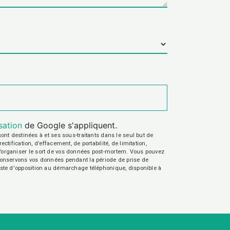
isation
de Google s'appliquent.
nt destinées à et ses sous-traitants dans le seul but de
fication, d’effacement, de portabilité, de limitation,
e d’organiser le sort de vos données post-mortem. Vous pouvez
s conservons vos données pendant la période de prise de
 liste d'opposition au démarchage téléphonique, disponible à