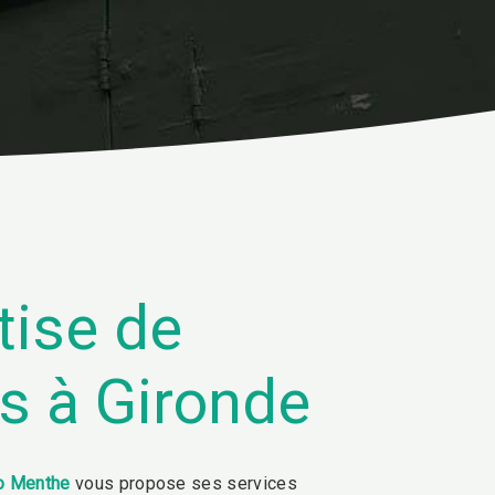
tise de
es à Gironde
o Menthe
vous propose ses services