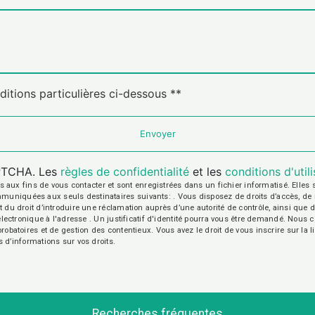
ditions particulières ci-dessous **
Envoyer
APTCHA. Les
règles de confidentialité
et les
conditions d'util
 fins de vous contacter et sont enregistrées dans un fichier informatisé. Elles so
iquées aux seuls destinataires suivants: . Vous disposez de droits d’accès, de recti
t du droit d’introduire une réclamation auprès d’une autorité de contrôle, ainsi qu
r électronique à l'adresse . Un justificatif d'identité pourra vous être demandé. Nou
probatoires et de gestion des contentieux. Vous avez le droit de vous inscrire sur la
us d’informations sur vos droits.
Recherches fréquentes