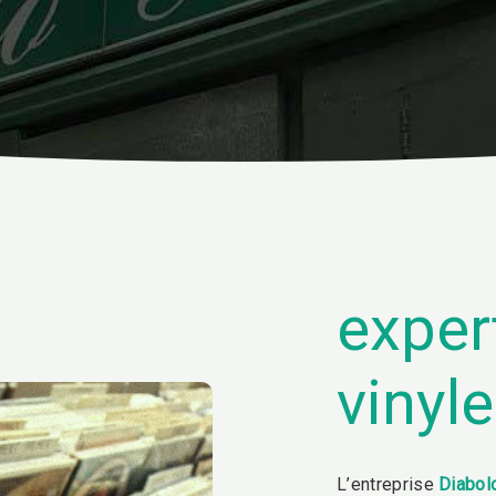
exper
vinyl
L’entreprise
Diabol