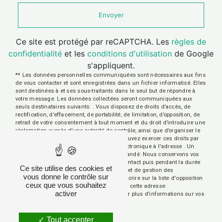
Envoyer
Ce site est protégé par reCAPTCHA. Les
règles de
confidentialité
et les
conditions d'utilisation
de Google
s'appliquent.
** Les données personnelles communiquées sont nécessaires aux fins
de vous contacter et sont enregistrées dans un fichier informatisé. Elles
sont destinées à et ses sous-traitants dans le seul but de répondre à
votre message. Les données collectées seront communiquées aux
seuls destinataires suivants: . Vous disposez de droits d’accès, de
rectification, d’effacement, de portabilité, de limitation, d’opposition, de
retrait de votre consentement à tout moment et du droit d’introduire une
réclamation auprès d’une autorité de contrôle, ainsi que d’organiser le
sort de vos données post-mortem. Vous pouvez exercer ces droits par
voie postale à l'adresse ou par courrier électronique à l'adresse . Un
justificatif d'identité pourra vous être demandé. Nous conservons vos
données pendant la période de prise de contact puis pendant la durée
Ce site utilise des cookies et
de prescription légale aux fins probatoires et de gestion des
vous donne le contrôle sur
contentieux. Vous avez le droit de vous inscrire sur la liste d'opposition
ceux que vous souhaitez
au démarchage téléphonique, disponible à cette adresse:
activer
Bloctel.gouv.fr
. Consultez le site cnil.fr pour plus d’informations sur vos
droits.
Tout accepter