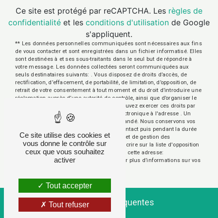
Ce site est protégé par reCAPTCHA. Les
règles de
confidentialité
et les
conditions d'utilisation
de Google
s'appliquent.
** Les données personnelles communiquées sont nécessaires aux fins
de vous contacter et sont enregistrées dans un fichier informatisé. Elles
sont destinées à et ses sous-traitants dans le seul but de répondre à
votre message. Les données collectées seront communiquées aux
seuls destinataires suivants: . Vous disposez de droits d’accès, de
rectification, d’effacement, de portabilité, de limitation, d’opposition, de
retrait de votre consentement à tout moment et du droit d’introduire une
réclamation auprès d’une autorité de contrôle, ainsi que d’organiser le
sort de vos données post-mortem. Vous pouvez exercer ces droits par
voie postale à l'adresse ou par courrier électronique à l'adresse . Un
justificatif d'identité pourra vous être demandé. Nous conservons vos
données pendant la période de prise de contact puis pendant la durée
Ce site utilise des cookies et
de prescription légale aux fins probatoires et de gestion des
vous donne le contrôle sur
contentieux. Vous avez le droit de vous inscrire sur la liste d'opposition
ceux que vous souhaitez
au démarchage téléphonique, disponible à cette adresse:
activer
Bloctel.gouv.fr
. Consultez le site cnil.fr pour plus d’informations sur vos
droits.
Tout accepter
Recherches fréquentes
Tout refuser