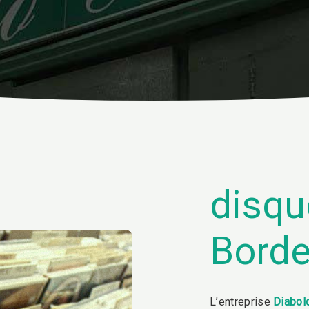
disqu
Bord
L’entreprise
Diabol