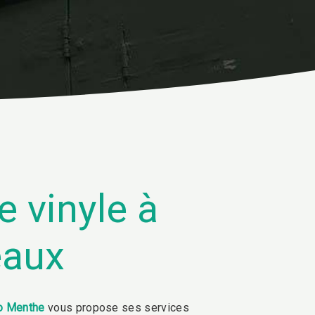
e vinyle à
eaux
o Menthe
vous propose ses services