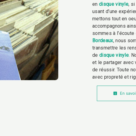
en
disque vinyle
, s
usant d’une expérien
mettons tout en oeu
accompagnons ainsi
sommes à l’écoute 
Bordeaux
, nous so
transmettre les ren
de
disque vinyle
. N
et le partager avec
de réussir. Toute no
avec propreté et rig
En savoi