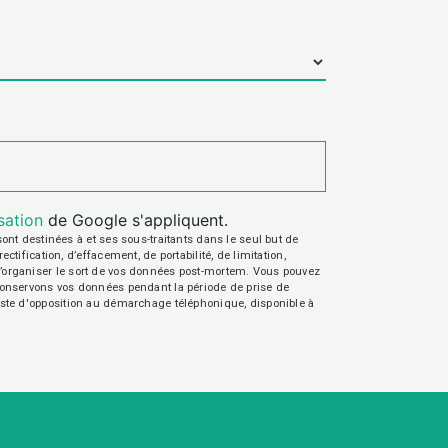
isation
de Google s'appliquent.
nt destinées à et ses sous-traitants dans le seul but de
fication, d’effacement, de portabilité, de limitation,
e d’organiser le sort de vos données post-mortem. Vous pouvez
s conservons vos données pendant la période de prise de
 liste d'opposition au démarchage téléphonique, disponible à