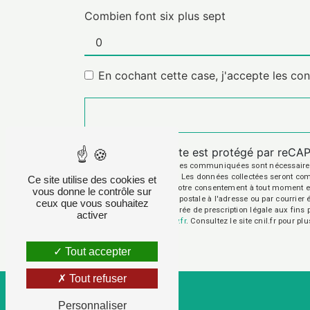
Combien font six plus sept
En cochant cette case, j'accepte les con
Ce site est protégé par reC
** Les données personnelles communiquées sont nécessaires aux
répondre à votre message. Les données collectées seront commun
Ce site utilise des cookies et
d’opposition, de retrait de votre consentement à tout moment e
vous donne le contrôle sur
exercer ces droits par voie postale à l'adresse ou par courrie
ceux que vous souhaitez
contact puis pendant la durée de prescription légale aux fins 
activer
cette adresse:
Bloctel.gouv.fr
. Consultez le site cnil.fr pour pl
Tout accepter
Tout refuser
Personnaliser