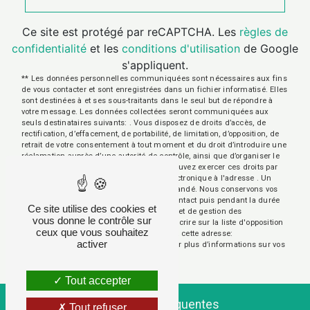
Ce site est protégé par reCAPTCHA. Les
règles de
confidentialité
et les
conditions d'utilisation
de Google
s'appliquent.
** Les données personnelles communiquées sont nécessaires aux fins
de vous contacter et sont enregistrées dans un fichier informatisé. Elles
sont destinées à et ses sous-traitants dans le seul but de répondre à
votre message. Les données collectées seront communiquées aux
seuls destinataires suivants: . Vous disposez de droits d’accès, de
rectification, d’effacement, de portabilité, de limitation, d’opposition, de
retrait de votre consentement à tout moment et du droit d’introduire une
réclamation auprès d’une autorité de contrôle, ainsi que d’organiser le
sort de vos données post-mortem. Vous pouvez exercer ces droits par
voie postale à l'adresse ou par courrier électronique à l'adresse . Un
justificatif d'identité pourra vous être demandé. Nous conservons vos
données pendant la période de prise de contact puis pendant la durée
Ce site utilise des cookies et
de prescription légale aux fins probatoires et de gestion des
vous donne le contrôle sur
contentieux. Vous avez le droit de vous inscrire sur la liste d'opposition
ceux que vous souhaitez
au démarchage téléphonique, disponible à cette adresse:
activer
Bloctel.gouv.fr
. Consultez le site cnil.fr pour plus d’informations sur vos
droits.
Tout accepter
Recherches fréquentes
Tout refuser